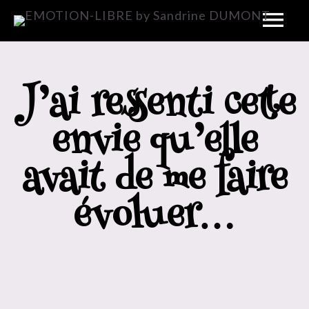
J’ai ressenti cette
envie qu’elle
avait de me faire
évoluer…